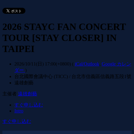
2026 STAYC FAN CONCERT
TOUR [STAY CLOSER] IN
TAIPEI
2026/10/11(日) 17:00(+0800)
(
iCal/Outlook
,
Google カレン
ダー
)
台北國際會議中心 (TICC) / 台北市信義區信義路五段1號
遠雄創藝
主催者
遠雄創藝
すぐ申し込む
Intro
すぐ申し込む