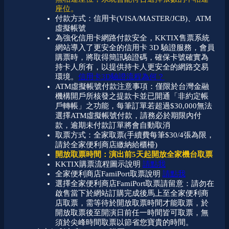
座位。
付款方式：信用卡(VISA/MASTER/JCB)、ATM
虛擬帳號
為強化信用卡網路付款安全，KKTIX售票系統
網站導入了更安全的信用卡 3D 驗證服務，會員
購票時，將取得簡訊驗證碼，確保卡號確實為
持卡人所有，以提供持卡人更安全的網路交易
環境。
信用卡3D驗證流程為何？
ATM虛擬帳號付款注意事項：僅限於台灣金融
機構開戶所核發之提款卡並已開通「非約定帳
戶轉帳」之功能，每筆訂單若超過$30,000無法
選擇ATM虛擬帳號付款，請務必於期限內付
款，逾期未付款訂單將會自動取消
取票方式：全家取票(手續費每筆$30/4張為限，
請於全家便利商店繳納給櫃檯)
開放取票時間：演出前5天起開放全家機台取票
KKTIX購票流程圖示說明
請點我
全家便利商店FamiPort取票說明
請點我
選擇全家便利商店FamiPort取票請留意：請勿在
啟售當下於網站訂購完成後馬上至全家便利商
店取票，需等待於開放取票時間才能取票，於
開放取票後至開演日前任一時間皆可取票，無
須於尖峰時間取票以節省您寶貴的時間。