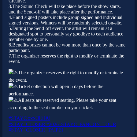
Creative.
3.The Sound Check will take place before the show starts,
and the Send-off will take place after the performance.
4.Hand-signed posters include group-signed and individual-
signed versions. Winners will be randomly selected on-site.
5.During the Send-off event, the artist will remain at a
designated spot to personally say goodbye to each audience
member one by one.
6.Benefits/prizes cannot be won more than once by the same
participant.
7.The organizer reserves the right to modify or terminate the
event.
The organizer reserves the right to modify or terminate
the event.
Ticket collection will open 5 days before the
performance.
All seats are reserved seating. Please take your seat
according to the seat number on your ticket.
#STAYC
#스테이씨
#STAY_CLOSER
#2026_STAYC_FANCON_TOUR
#STAY_CLOSER_TAIPEI