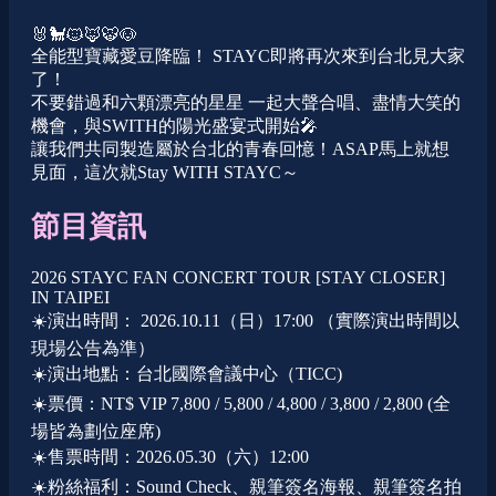
🐰🐩🐱🦊🐯🐶
全能型寶藏愛豆降臨！ STAYC即將再次來到台北見大家
了！
不要錯過和六顆漂亮的星星 一起大聲合唱、盡情大笑的
機會，與SWITH的陽光盛宴式開始🎤
讓我們共同製造屬於台北的青春回憶！ASAP馬上就想
見面，這次就Stay WITH STAYC～
節目資訊
2026 STAYC FAN CONCERT TOUR [STAY CLOSER]
IN TAIPEI
☀️演出時間： 2026.10.11（日）17:00 （實際演出時間以
現場公告為準）
☀️演出地點：台北國際會議中心（TICC)
☀️票價：NT$ VIP 7,800 / 5,800 / 4,800 / 3,800 / 2,800 (全
場皆為劃位座席)
☀️售票時間：2026.05.30（六）12:00
☀️粉絲福利：Sound Check、親筆簽名海報、親筆簽名拍