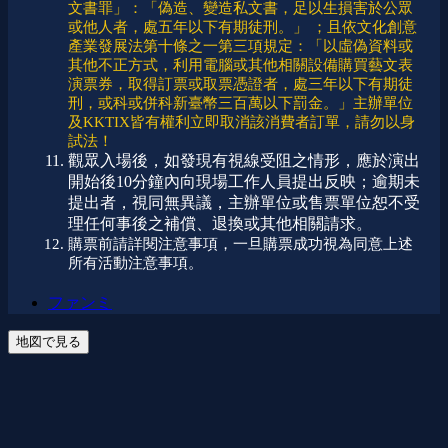
文書罪」：「偽造、變造私文書，足以生損害於公眾
或他人者，處五年以下有期徒刑。」 ；且依文化創意
產業發展法第十條之一第三項規定：「以虛偽資料或
其他不正方式，利用電腦或其他相關設備購買藝文表
演票券，取得訂票或取票憑證者，處三年以下有期徒
刑，或科或併科新臺幣三百萬以下罰金。」主辦單位
及KKTIX皆有權利立即取消該消費者訂單，請勿以身
試法！
觀眾入場後，如發現有視線受阻之情形，應於演出
開始後10分鐘內向現場工作人員提出反映；逾期未
提出者，視同無異議，主辦單位或售票單位恕不受
理任何事後之補償、退換或其他相關請求。
購票前請詳閱注意事項，一旦購票成功視為同意上述
所有活動注意事項。
ファンミ
地図で見る