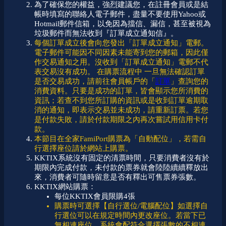
為了確保您的權益，強烈建議您，在註冊會員或是結
帳時填寫的聯絡人電子郵件，盡量不要使用Yahoo或
Hotmail郵件信箱，以免因為擋信、漏信，甚至被視為
垃圾郵件而無法收到『訂單成立通知信』。
每個訂單成立後會向您發出「訂單成立通知」電郵。
電子郵件可能因不同因素未能寄到您的郵箱，因此僅
作交易通知之用。沒收到「訂單成立通知」電郵不代
表交易沒有成功。 在購票流程中 一旦無法確認訂單
是否交易成功，請前往會員帳戶的「
訂單
」查詢您的
消費資料。只要是成功的訂單，皆會顯示您所消費的
資訊；若查不到您所訂購的資訊或是收到訂單逾期取
消的通知，即表示交易並未成功，請重新訂票。若您
是付款失敗，請於付款期限之內再次嘗試用信用卡付
款。
本節目在全家FamiPort購票為「自動配位」，若需自
行選擇座位請於網站上購票。
KKTIX系統沒有固定的清票時間，只要消費者沒有於
期限內完成付款，未付款的票券就會陸陸續續釋放出
來，消費者可隨時留意是否有釋出可售票券張數。
KKTIX網站購票：
每位KKTIX會員限購4張
購票時可選擇【自行選位/電腦配位】如選擇自
行選位可以在規定時間內更改座位。若當下已
無相連座位，系統會配符合選擇張數的不相連