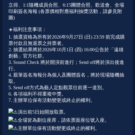
立得、1:1隨機成員合照、6:15團體合照、歡送會、全場
印刷簽名海報 (各票價相對應福利抽獎活動，請參見附
圖)
☀️福利注意事項：
1. 抽選資格為所有於2026年9月27日 (日) 23:59 前完成購
票付款且無退票之持票者。
2. 抽選結果將於2026年10月1日 (四) 16:00公告於「遠雄
創藝」官方社群。
3. Sound Check 將於開演前進行；Send off將於演出後進
行。
4. 親筆簽名海報分為個人及團體簽名，將於現場隨機抽
取。
5. Send off方式為藝人定點觀眾往前逐一道別。
6. 各項福利不得重複中獎。
7. 主辦單位保有活動變更或終止的權利。
演出前5日始開放取票。
全場皆為劃位座席，請依票面座位號入座。
主辦單位保有活動變更或終止的權利。