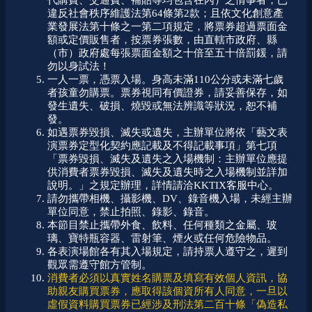
代購費、交通費、補貼等均包含在內）之情事者，已
違反社會秩序維護法第64條第2款；且依文化創意產
業發展法第十條之一第二項規定，將票券超過票面金
額或定價販售者，按票券張數，由直轄市政府、縣
（市）政府處每張票面金額之十倍至五十倍罰鍰，請
勿以身試法！
一人一票，憑票入場。身高未滿110公分或未滿七歲
者孩童勿購票。票券視同有價證券，請妥善保存，如
發生遺失、破損、燒毀或無法辨識等狀況，恕不補
發。
如遇票券毀損、滅失或遺失，主辦單位將依「藝文表
演票券定型化契約應記載及不得記載事項」第七項
「票券毀損、滅失及遺失之入場機制：主辦單位應提
供消費者票券毀損、滅失及遺失時之入場機制並詳加
說明。」之規定辦理，詳情請洽KKTIX客服中心。
請勿攜帶相機、攝影機、DV、錄音機入場，未經主辦
單位同意，禁止拍照、錄影、錄音。
本節目禁止攜帶外食、飲料、任何種類之金屬、玻
璃、寶特瓶容器、雷射筆、煙火或任何危險物品。
各表演場館各有其入場規定，請持票人遵守之，遲到
觀眾需遵守館方管制。
消費者必須以真實姓名購票及填寫有效個人資訊，協
助親友購買票券，應取得該個資所有人同意，一旦以
虛假資料購買票券已經涉及刑法第二百十條「偽造私