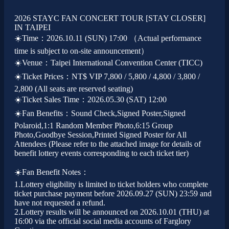
2026 STAYC FAN CONCERT TOUR [STAY CLOSER]
IN TAIPEI
☀️Time：2026.10.11 (SUN) 17:00 （Actual performance
time is subject to on-site announcement）
☀️Venue：Taipei International Convention Center (TICC)
☀️Ticket Prices：NT$ VIP 7,800 / 5,800 / 4,800 / 3,800 /
2,800 (All seats are reserved seating)
☀️Ticket Sales Time：2026.05.30 (SAT) 12:00
☀️Fan Benefits：Sound Check,Signed Poster,Signed
Polaroid,1:1 Random Member Photo,6:15 Group
Photo,Goodbye Session,Printed Signed Poster for All
Attendees (Please refer to the attached image for details of
benefit lottery events corresponding to each ticket tier)
☀️Fan Benefit Notes：
1.Lottery eligibility is limited to ticket holders who complete
ticket purchase payment before 2026.09.27 (SUN) 23:59 and
have not requested a refund.
2.Lottery results will be announced on 2026.10.01 (THU) at
16:00 via the official social media accounts of Farglory