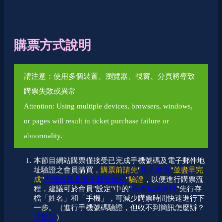
購票方式說明
請注意：使用多個裝置、瀏覽器、視窗、分頁將導致
購票失敗或異常
Attention: Using multiple devices, browsers, windows,
or pages will result in ticket purchase failure or
abnormality.
本節目網站購票僅接受已完成手機號碼及電子郵件地
址驗證之會員購買，
購票前請先
"
加入會員
"
並盡早完
成
"
手機號碼及電子郵件地址
"
驗證
，以便進行購票流
程，建議可於會員"設定"中的"
報名預填資料
"先行存
檔「姓名」和「手機」，可減少購票時間快速進行下
一步。（進行手機號碼驗證，但收不到簡訊怎麼辦？
請點我
）