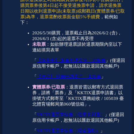
購買票券後第4日起不接受退換票申請，請求退換票
日期以收到退票申請(未取票)或郵戳日(實體票券/已取
票)為準，退票需酌收票面金額5%手續費
，範例如
下：
2026/5/30購買，退票截止日為2026/6/2 (含)，
2026/6/3 (含)起的退票不再受理
未取票
：如欲辦理退票請於退票期限內至以下
連結填寫表單
「
【信用卡】 退票申請表單 _ 未取票
」(僅退回
原信用卡帳戶，恕無法以匯款退回其他帳戶)
「
【匯款】 退票申請表單 _ 未取票
」
實體票券/已取票
：退票皆需以郵寄方式退回票
券，請將「票券」及「KKTIX退票申請書」以
掛號方式郵寄至「KKTIX票務組收 / 105039 臺
北體育場郵局第060號信箱」。
「
KKTIX退票申請書（信用卡刷退）
」(僅退回
原信用卡帳戶，恕無法以匯款退回其他帳戶)
「
KKTIX退票申請書（現金匯款）
」