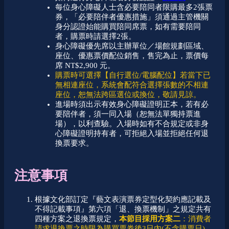
每位身心障礙人士含必要陪同者限購最多2張票
券，「必要陪伴者優惠措施」須通過主管機關
身分認證始能購買陪同席票，如有需要陪同
者，購票時請選擇2張。
身心障礙優先席以主辦單位／場館規劃區域、
座位、優惠票價配位銷售，售完為止
，票價每
席 NT$2,900 元。
購票時可選擇【自行選位/電腦配位】若當下已
無相連座位，系統會配符合選擇張數的不相連
座位，恕無法跨區選位或換位，敬請見諒。
進場時須出示有效身心障礙證明正本，若有必
要陪伴者，須一同入場（恕無法單獨持票進
場），以利查驗。入場時如有不合規定或非身
心障礙證明持有者，可拒絕入場並拒絕任何退
換票要求。
注意事項
根據文化部訂定『藝文表演票券定型化契約應記載及
不得記載事項』第六項「退、換票機制」之規定共有
四種方案之退換票規定，
本節目採用方案二
：消費者
請求退換票之時限為購買票券後3日內(不含購票日)，